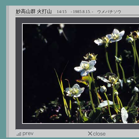
妙高山群 火打山
14/15 - 1985.8.15. - ウメバチソウ