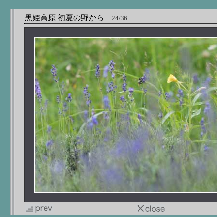
黒姫高原 初夏の野から
24/36