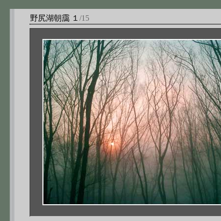
野尻湖朝靄 １
/15