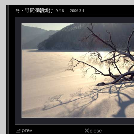
冬・野尻湖朝焼け
９/18 - 2006.3.4. -