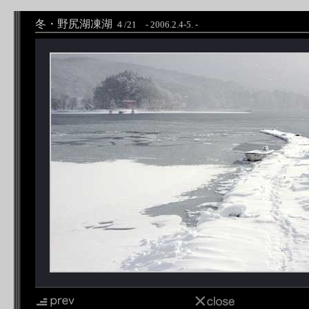
冬・野尻湖凍湖
４/21 - 2006.2.4-5. -