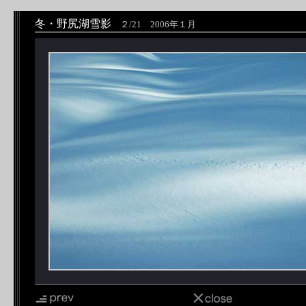
冬・野尻湖雪影
２/21 2006年１月