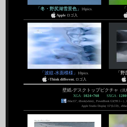
「冬・野尻湖雪景色」
「
16pics.
Apple
ロゴ入
「波紋-水面模様」
「野
10pics.
+
Think different.
ロゴ入
壁紙-デスクトップピクチャ
（汎
XGA :
1024×768
SXGA :
1280
iMac15", iBook(white) , PowerBook G3('99.5～) ,
Apple Studio Display 15"(LCD) , eMa