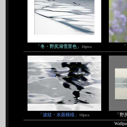
「冬・野尻湖雪景色」
「
16pics.
「波紋・水面模様」
「野
10pics.
Wallpa