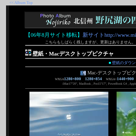
<< Album Top
【06年8月サイト移転】
新サイトhttp://www.misu
こちらもしばらく残しますが、更新はありません。
壁紙・Macデスクトップピクチャ
■
壁紙のダウン
Mac-デスクトップピ
1280×800 1280×854
1440×90
WXGA
WXGA+
iMac17"20", MacBook , Pro15"17", PowerBook G4 , Apple