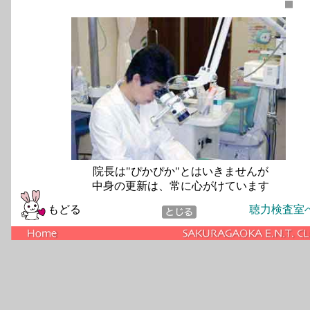
院長は"ぴかぴか"とはいきませんが
中身の更新は、常に心がけています
もどる
聴力検査室